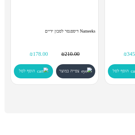
Nameeks דיספנסר לסבון ידיים
₪
178.00
₪
210.00
₪
345
הוסף לסל
צפייה במוצר
הוסף לסל