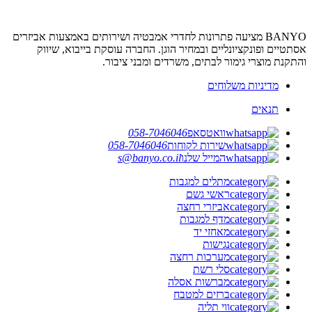
BANYO מציעה פתרונות לחדרי אמבטיה ושירותים באמצעות אביזרים
אסתטיים ופונקציונליים ובמחיר הוגן. החברה עוסקת בייבוא, שיווק
והתקנת מוצרי גימור לבתים, משרדים ומבני ציבור.
מדיניות משלוחים
תנאים
וואטסאפ
058-7046046
שירות לקוחות
058-7046046
המייל שלנו
s@banyo.co.il
מתלים למגבות
ראשי גשם
אביזרי רחצה
מדף למגבות
מאחזי יד
נגישות
מערכות רחצה
סלי רשת
מברשות אסלה
ברזים למטבח
ווי תליה