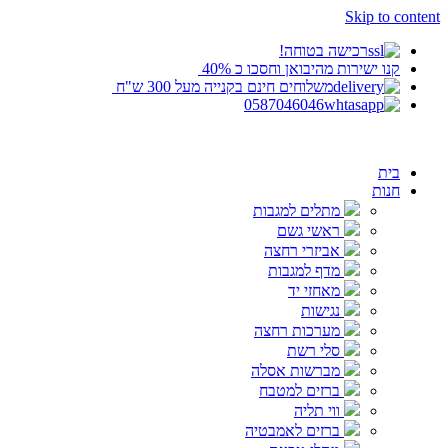
Skip to content
‬רכישה בטוחה!
קנו ישירות מהיבואן וחסכו כ 40%‬ ‬
‬משלוחים חינם בקנייה מעל 300 ש"ח ‬
0587046046
בית
חנות
מתלים למגבות
ראשי גשם
אביזרי רחצה
מדף למגבות
מאחזי יד
נגישות
מערכות רחצה
סלי רשת
מברשות אסלה
ברזים למטבח
ווי תליה
ברזים לאמבטיה