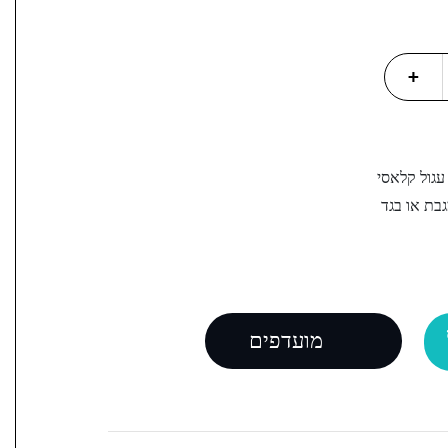
+
עגול קלאסי
בת או בגד
מועדפים