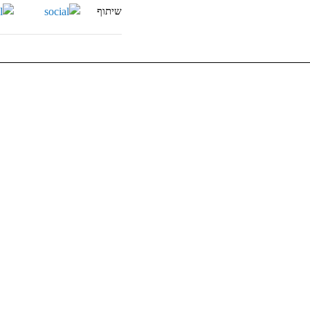
שיתוף
הזינו
את
כתובת
המייל