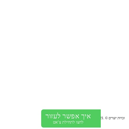
BANYO מציעה פתרונות לחדרי אמבטיה ושירותים באמצעות
אביזרים אסתטיים ופונקציונליים ובמחיר הוגן. החברה עוסקת
בייבוא, שיווק והתקנת מוצרי גימור לבתים, משרדים ומבני ציבור.
מתלים למגבות
ראשי גשם
אביזרי ר
איך אפשר לעזור
זכויות יוצרים © .Banyo-2021 כל הזכויות שמורות.
לחצו לתחילת צ’אט
מברשות אסלה
ברזים למטבח
ווי תלי