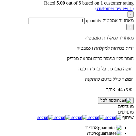
Rated
5.00
out of 5 based on
1
customer rating
customer review)
1
(
-
מאחז יד אמבטיה quantity
+
מאחז יד למקלחת ואמבטיה
ידית בטיחות למקלחת ואמבטיה
חומר פליז בגימור כרום ומראה מבריק
רוזטה מוברגת על ברגי הרכבה
המוצר כולל ברגים להתקנה
445X85 :אורך
הוספה לסל
מועדפים
מועדפים
שיתוף
אחריות
איכות