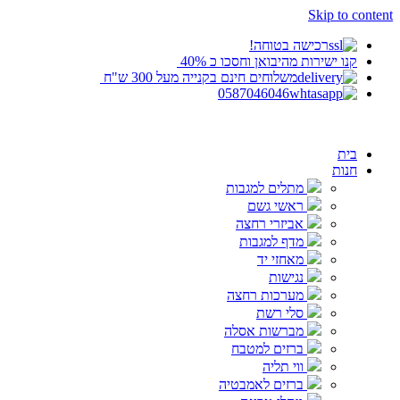
Skip to content
‬רכישה בטוחה!
קנו ישירות מהיבואן וחסכו כ 40%‬ ‬
‬משלוחים חינם בקנייה מעל 300 ש"ח ‬
0587046046
בית
חנות
מתלים למגבות
ראשי גשם
אביזרי רחצה
מדף למגבות
מאחזי יד
נגישות
מערכות רחצה
סלי רשת
מברשות אסלה
ברזים למטבח
ווי תליה
ברזים לאמבטיה