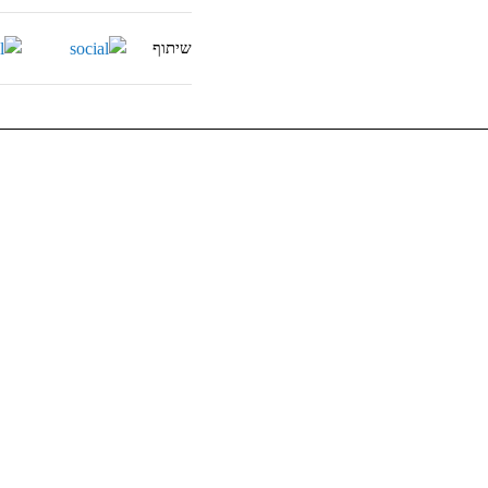
שיתוף
הזינו
את
כתובת