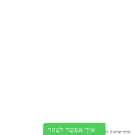
BANYO מציעה פתרונות לחדרי אמבטיה ושירותים באמצעות
אביזרים אסתטיים ופונקציונליים ובמחיר הוגן. החברה עוסקת
בייבוא, שיווק והתקנת מוצרי גימור לבתים, משרדים ומבני ציבור.
מתלים למגבות
ראשי גשם
אביזרי ר
איך אפשר לעזור
זכויות יוצרים © .Banyo-2021 כל הזכויות שמורות.