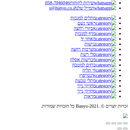
שירות לקוחות
058-7046046
המייל שלנו
s@banyo.co.il
מתלים למגבות
ראשי גשם
אביזרי רחצה
מדף למגבות
מאחזי יד
נגישות
מערכות רחצה
סלי רשת
מברשות אסלה
ברזים למטבח
ווי תליה
אינטרפוץ
מתלי טבעת
מחזיקי נייר
מחזיקי נייר
מראות
זכויות יוצרים © .Banyo-2021 כל הזכויות שמורות.