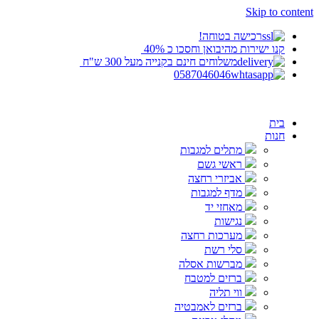
Skip to content
‬רכישה בטוחה!
קנו ישירות מהיבואן וחסכו כ 40%‬ ‬
‬משלוחים חינם בקנייה מעל 300 ש"ח ‬
0587046046
בית
חנות
מתלים למגבות
ראשי גשם
אביזרי רחצה
מדף למגבות
מאחזי יד
נגישות
מערכות רחצה
סלי רשת
מברשות אסלה
ברזים למטבח
ווי תליה
ברזים לאמבטיה