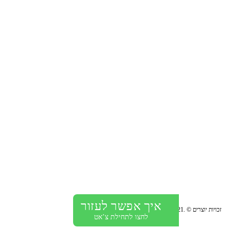
BANYO מציעה פתרונות לחדרי אמבטיה ושירותים באמצעות
אביזרים אסתטיים ופונקציונליים ובמחיר הוגן. החברה עוסקת
בייבוא, שיווק והתקנת מוצרי גימור לבתים, משרדים ומבני ציבור.
מתלים למגבות
ראשי גשם
אביזרי ר
איך אפשר לעזור
זכויות יוצרים © .Banyo-2021 כל הזכויות שמורות.
לחצו לתחילת צ’אט
מברשות אסלה
ברזים למטבח
ווי תלי