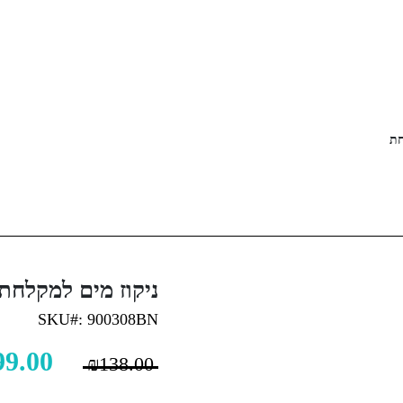
חת
ניקוז מים למקלחת
SKU#: 900308BN
99.00
₪
138.00