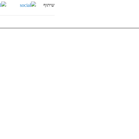
שיתוף
הזינו
את
כתובת
המייל