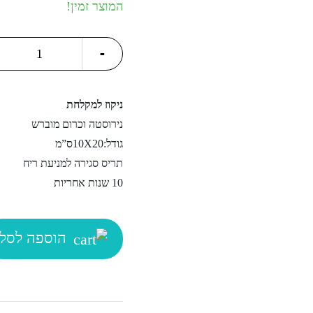
המוצר זמין!
ניקוז
-
מים
למקלחת
quantity
ניקוז למקלחת
נירוסטה וכרום מוברש
גודל:10X20ס”מ
תריס סגירה למניעת ריח
10 שנות אחריות
הוספה לסל