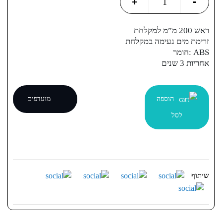
+
-
גשם
למקלחת
ראש 200 מ”מ למקלחת
quantity
זרימת מים נעימה במקלחת
ABS :חומר
אחריות 3 שנים
הוספה
מועדפים
לסל
שיתוף