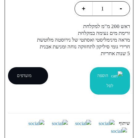
200
+
-
ראש
גשם
ראש 200 מ”מ למקלחת
למקלחת
זרימת מים נעימה במקלחת
quantity
מראה מינימליסטי ואסתטי של נירוסטה מלוטשת
חרירי גומי סיליקון לתחזוקה נוחה ומניעת אבנית
5 שנות אחריות
הוספה
מועדפים
לסל
שיתוף