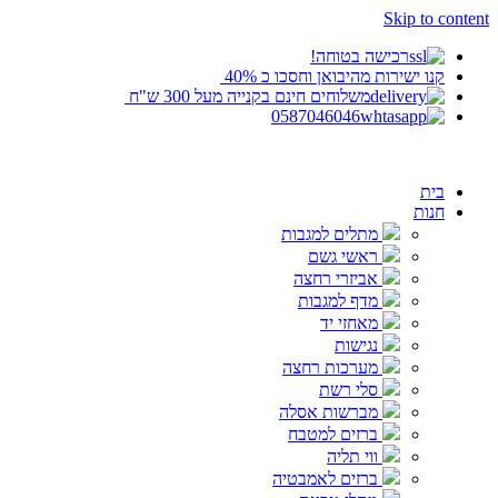
Skip to content
‬רכישה בטוחה!
קנו ישירות מהיבואן וחסכו כ 40%‬ ‬
‬משלוחים חינם בקנייה מעל 300 ש"ח ‬
0587046046
בית
חנות
מתלים למגבות
ראשי גשם
אביזרי רחצה
מדף למגבות
מאחזי יד
נגישות
מערכות רחצה
סלי רשת
מברשות אסלה
ברזים למטבח
ווי תליה
ברזים לאמבטיה