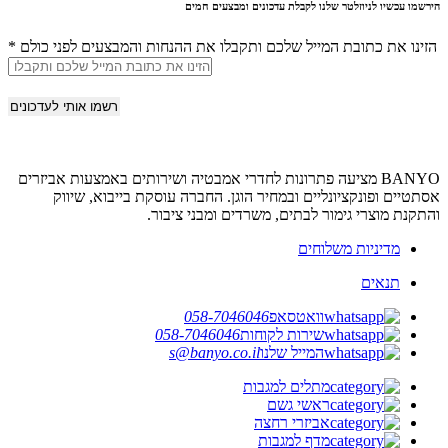
הירשמו עכשיו לניוזלטר שלנו לקבלת עדכונים ומבצעים חמים
הזינו את כתובת המייל שלכם ותקבלו את ההנחות והמבצעים לפני כולם
*
BANYO מציעה פתרונות לחדרי אמבטיה ושירותים באמצעות אביזרים
אסתטיים ופונקציונליים ובמחיר הוגן. החברה עוסקת בייבוא, שיווק
והתקנת מוצרי גימור לבתים, משרדים ומבני ציבור.
מדיניות משלוחים
תנאים
וואטסאפ
058-7046046
שירות לקוחות
058-7046046
המייל שלנו
s@banyo.co.il
מתלים למגבות
ראשי גשם
אביזרי רחצה
מדף למגבות